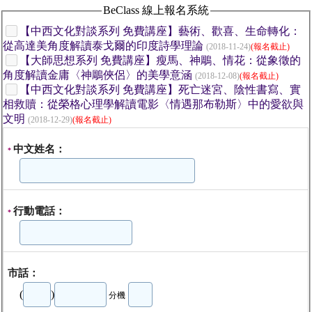
BeClass 線上報名系統
【中西文化對談系列 免費講座】藝術、歡喜、生命轉化：
從高達美角度解讀泰戈爾的印度詩學理論
(2018-11-24)
(報名截止)
【大師思想系列 免費講座】瘦馬、神鵰、情花：從象徵的
角度解讀金庸〈神鵰俠侶〉的美學意涵
(2018-12-08)
(報名截止)
【中西文化對談系列 免費講座】死亡迷宮、陰性書寫、實
相救贖：從榮格心理學解讀電影〈情遇那布勒斯〉中的愛欲與
文明
(2018-12-29)
(報名截止)
中文姓名：
*
行動電話：
*
市話：
(
)
分機