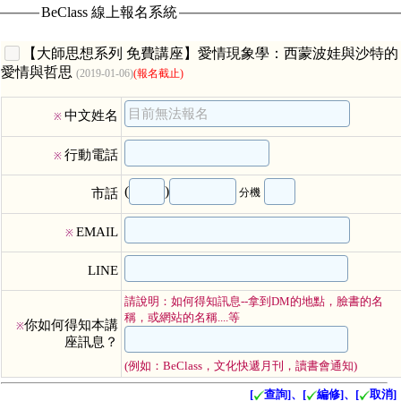
BeClass 線上報名系統
【大師思想系列 免費講座】愛情現象學：西蒙波娃與沙特的
愛情與哲思
(2019-01-06)
(報名截止)
中文姓名
※
行動電話
※
(
)
市話
分機
EMAIL
※
LINE
請說明：如何得知訊息--拿到DM的地點，臉書的名
稱，或網站的名稱....等
你如何得知本講
※
座訊息？
(例如：BeClass，文化快遞月刊，讀書會通知)
[
查詢]、[
編修]、[
取消]