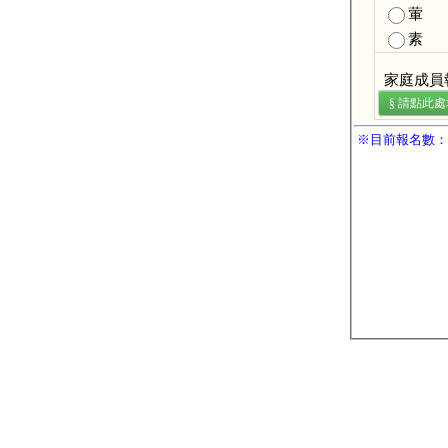
葷
素
家庭成員
§ 請點此
※目前報名數：