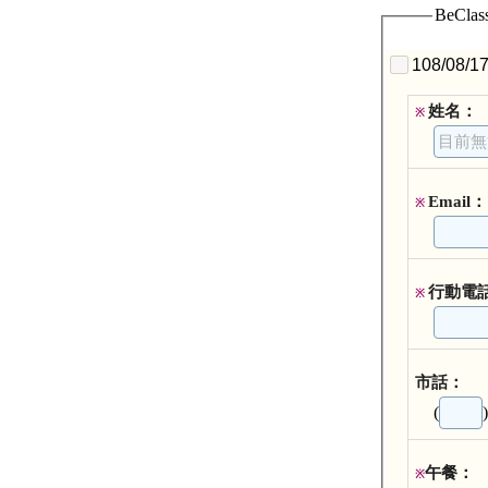
BeCl
108/0
姓名：
※
Email：
※
行動電
※
市話：
(
)
午餐：
※