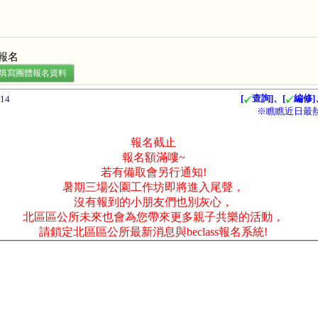
報名
處填寫團體報名資料
[
查詢]、[
編修]
14
※瞧瞧近日最
報名截止
報名額滿嘍~
若有備取會另行通知!
暑期三場公園工作坊即將進入尾聲，
沒有報到的小朋友們也別灰心，
北區區公所未來也會為您帶來更多親子共樂的活動，
請鎖定北區區公所最新消息與beclass報名系統!