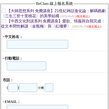
BeClass 線上報名系統
【大師思想系列 免費講座】21世紀神話進化論：解碼戲劇
〈三生三世十里桃花〉的美學結構
(2019-06-01)
(報名截止)
【中西文化對談系列 免費講座】愛欲、情義與自我完成：
從文本間性解讀〈金瓶梅〉與〈紅樓夢〉
(2019-06-29)
(報名截止)
中文姓名：
*
行動電話：
*
市話：
(
)
分機
EMAIL：
*