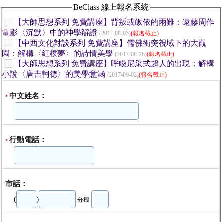
BeClass 線上報名系統
【大師思想系列 免費講座】背叛或皈依的兩難：遠藤周作
電影〈沉默〉中的神學辯證
(2017-08-05)
(報名截止)
【中西文化對談系列 免費講座】儒佛衝突視域下的大觀
園：解構〈紅樓夢〉的詩情美學
(2017-08-26)
(報名截止)
【大師思想系列 免費講座】呼喚尼采式超人的出現：解構
小說〈唐吉軻德〉的美學意涵
(2017-09-02)
(報名截止)
中文姓名：
*
行動電話：
*
市話：
(
)
分機