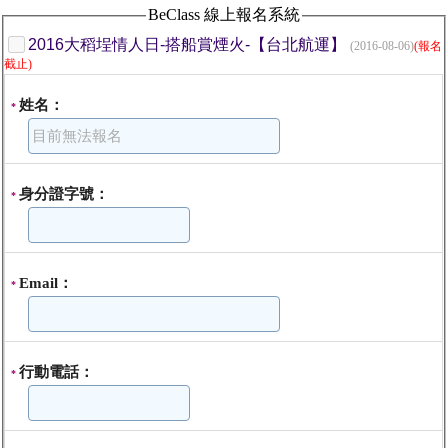
BeClass 線上報名系統
2016大稻埕情人日-搭船賞煙火-【台北航運】
(2016-08-06)
(報名
截止)
姓名：
*
身分證字號：
*
Email：
*
行動電話：
*