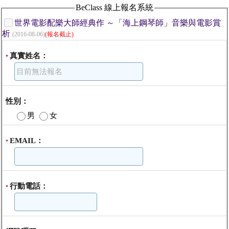
BeClass 線上報名系統
世界電影配樂大師經典作 ～「海上鋼琴師」音樂與電影賞
析
(2016-08-06)
(報名截止)
真實姓名：
*
性別：
男
女
EMAIL：
*
行動電話：
*