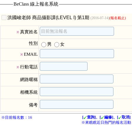
BeClass 線上報名系統
洪國峻老師 商品攝影課(LEVEL I) 第1期
(2016-07-14)
(報名截止)
真實姓名
※
性別
男
女
EMAIL
※
行動電話
※
網路暱稱
相機系統
備考
[
查詢]、[
編修]、[
取消]
※目前報名數：16
※來瞧瞧近日熱門的報名活動