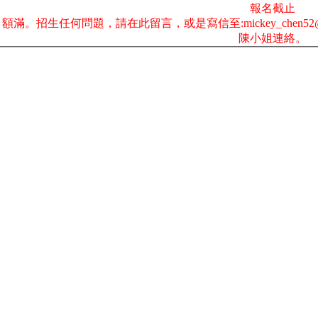
報名截止
額滿。招生任何問題，請在此留言，或是寫信至:mickey_chen52@yah
陳小姐連絡。