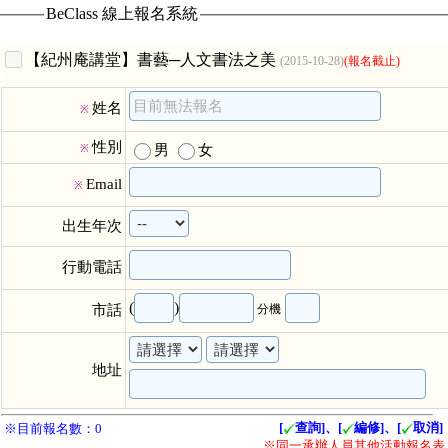
BeClass 線上報名系統
【紀州庵講堂】書藝─人文書法之美
(2015-10-28)
(報名截止)
姓名
※
性別
男
女
※
Email
※
出生年次
行動電話
(
)
市話
分機
地址
[
查詢]、[
編修]、[
取消]
※目前報名數：0
※同一承辦人員其他活動報名表