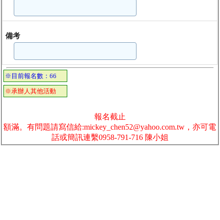
備考
※目前報名數：66
※承辦人其他活動
報名截止
額滿。有問題請寫信給:mickey_chen52@yahoo.com.tw，亦可電
話或簡訊連繫0958-791-716 陳小姐