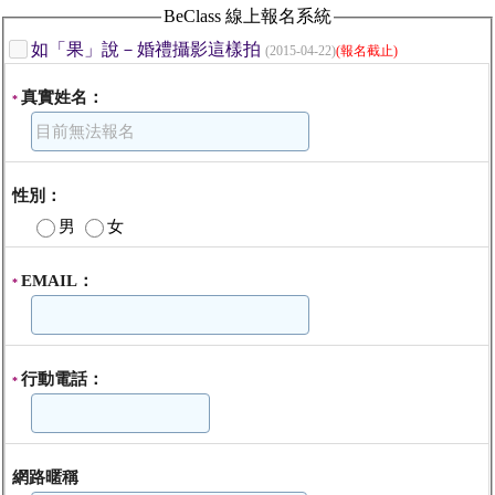
BeClass 線上報名系統
如「果」說－婚禮攝影這樣拍
(2015-04-22)
(報名截止)
真實姓名：
*
性別：
男
女
EMAIL：
*
行動電話：
*
網路暱稱