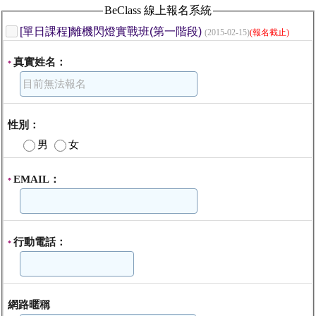
BeClass 線上報名系統
[單日課程]離機閃燈實戰班(第一階段)
(2015-02-15)
(報名截止)
真實姓名：
*
性別：
男
女
EMAIL：
*
行動電話：
*
網路暱稱