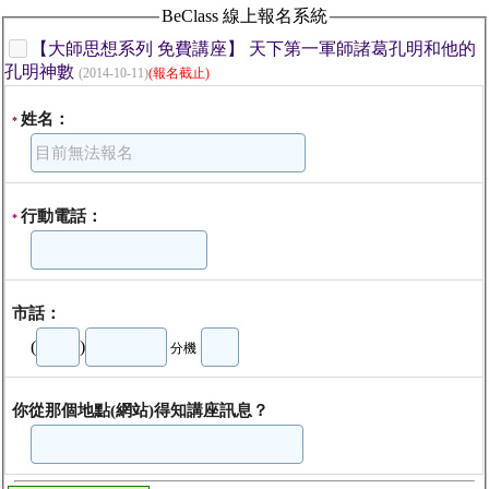
BeClass 線上報名系統
【大師思想系列 免費講座】 天下第一軍師諸葛孔明和他的
孔明神數
(2014-10-11)
(報名截止)
姓名：
*
行動電話：
*
市話：
(
)
分機
你從那個地點(網站)得知講座訊息？