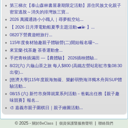
第三梯次【泰山森林書屋暑期限定活動】原住民族文化親子
密室逃脫～消失的排灣族三寶...
2026 萬國通路小小職人｜尋夢航空站...
【 2026 日月潭電動船夏季主題活動🛥️💫 】...
0820下營農遊輕旅行...
115年度食材險趣親子體驗營(二)開始報名囉~...
來宜蘭‧找茶趣 茶香運動會...
手把青秧插滿田 —【農體驗】 2026插秧體驗...
8/22(六) 六龜山茶之旅 每人$800 (高鐵左營站彩虹市集08:30
出發)...
[慈濟大學]115年度親海無礙、樂齡弱勢海洋獨木舟與SUP體
驗活動...
08/15 (六) 新竹市身障就業系列活動－爸氣出任務【親子趣
味競賽】報名...
🎨 嘉義市親子圍棋日｜親子繪圖活動...
© 2025 -
|
|
關於BeClass
個資保護暨服務聲明
聯絡我們