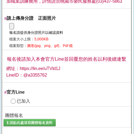
加職業訓練費用，詳情請洽桃園市榮民服務處(03)437-5863
請上傳身分證 正面照片
※
報名請提供身分證照片以確認資料
檔案大小上限：
5,000KB
檔案類型：
圖形(jpg、png、gif)、Pdf 檔
報名後請加入本會官方Line並回覆您的姓名以利後續連繫
網址：https://lin.ee/uTVld1J
LineID：@a3355762
官方Line
※
已加入
團體報名
§ 請點此處填寫
團體報名
資料