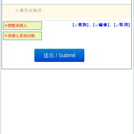
人機安全驗證
[
查詢]、[
編修]、[
取消]
※聯繫承辦人
※承辦人其他活動