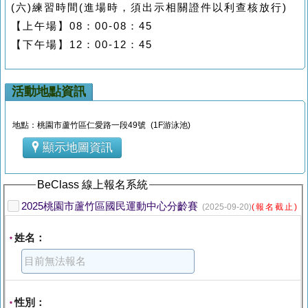
(六)
練習時間
(
進場時，須出示相關證件以利查核放行
)
【上午場】0
8
：
00-08
：
45
【下午場】
12
：0
0-12
：4
5
活動地點資訊
地點：桃園市蘆竹區仁愛路一段49號 (1F游泳池)
顯示地圖資訊
BeClass 線上報名系統
2025桃園市蘆竹區國民運動中心分齡賽
(2025-09-20)
(報名截止)
姓名：
*
性別：
*