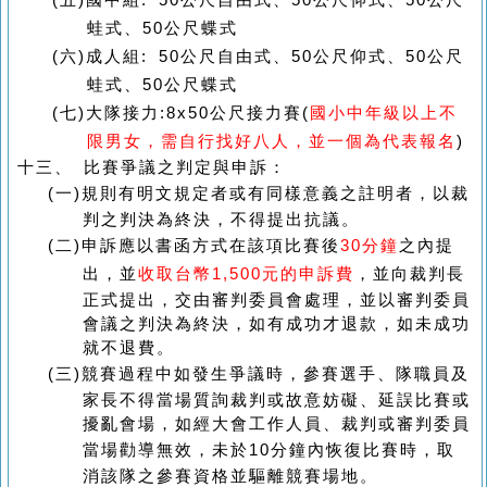
(五)
國中組
: 50
公尺自由式、
50
公尺仰式、
50
公尺
蛙式、
50
公尺蝶式
(六)
成人組
: 50
公尺自由式、
50
公尺仰式、
50
公尺
蛙式、
50
公尺蝶式
(七)
大隊接力
:8x50
公尺接力賽
(
國小中年級以上不
限男女，需自行找好八人，並一個為代表報名
)
十三、 比賽爭議之判定與申訴：
(一)
規則有明文規定者或有同樣意義之註明者，以裁
判之判決為終決，不得提出抗議。
(二)
申訴應以書函方式在該項比賽後
30
分鐘
之內提
出，並
收取台幣
1,500元
的申訴費
，並向裁判長
正式提出，交由審判委員會處理，並以審判委員
會議之判決為終決，如有成功才退款，如未成功
就不退費。
(三)
競賽過程中如發生爭議時，參賽選手、隊職員及
家長不得當場質詢裁判或故意妨礙、延誤比賽或
擾亂會場，如經大會工作人員、裁判或審判委員
當場勸導無效，未於
10
分鐘內恢復比賽時，取
消該隊之參賽資格並驅離競賽場地。