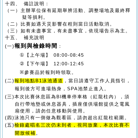
十四、 備註說明：
（一）主辦單位保有延期舉辨活動、調整場地及最終釋
疑等損利。
（二）比賽如遇天災影響在程則當日活動取消。
（三）如有未盡事宜，有未盡事宜，依現場告示為主。
十五、 補充說明
報到與檢錄時間
(一)
：
①
【上午場】
08:00-08:45
②
【下午場】
12:00-12:45
※
參賽品於報到時領取。
(二)
報到地點B1泳池通道
，當日請遵守工作人員指引，
報到後方可進場熱身，
SPA
池禁止進入。
(三)
本次比賽休息區為
Bl
機車停車格（紅龍柱內），須
自行帶地墊或休息器具，插座僅供場館提供之電風
扇使用，請勿任意移動與使用。
(四)
泳池只有一側做為觀看區，請勿超出紅龍柱範圍。
(五)
檢錄處
唱名三次仍未到者，視同放棄，本次比賽不
開放候補
。