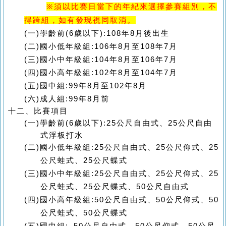
※
須以比賽日當下的年紀來選擇參賽組別，不
得跨組，如有發現視同取消。
(一)
學齡前
(6
歲以下
):108
年
8
月後出生
(二)
國小低年級組
:106
年
8
月至
108
年7月
(三)
國小中年級組
:104
年
8
月至
106
年
7
月
(四)
國小高年級組
:102
年
8
月至
104
年
7
月
(五)
國中組
:99
年
8
月至
102
年
8
月
(六)
成人組
:99
年
8
月前
十二、比賽項目
(一)
學齡前
(6
歲以下
):25
公尺自由式、
25
公尺自由
式浮板打水
(二)
國小低年級組
:
25
公尺自由式、
25
公尺仰式、
25
公尺蛙式、
25
公尺蝶式
(三)
國小中年級組
:
25
公尺自由式、
25
公尺仰式、
25
公尺蛙式、
25
公尺蝶式、
50
公尺自由式
(四)
國小高年級組
:50
公尺自由式、
50
公尺仰式、
50
公尺蛙式、
50
公尺蝶式