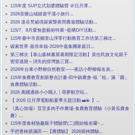
115年度 SUP立式划槳體驗營 ＠日月潭...
2026音樂山城嬉遊平溪小旅行...
2026 達谷梵祕境探索暨夜間農遊體驗活動...
115/7、8月愛無盡藝術特展~藍晒DIY活動...
115年臺中市原鄉里山淨零行動教育工作坊第三梯次...
碳索世界·嘉倍幸福-2026中嘉集團家庭日...
第三梯次【泰山森林書屋暑期限定活動】原住民族文化親子
密室逃脫～消失的排灣族三寶...
2026年台東小野柳自然教室——夜訪小野柳報名表...
115年食農教育創新整合計畫-田中鎮農會-福「桂」滿「圓」
食農體驗活動...
2026 萬國通路小小職人｜尋夢航空站...
【 2026 日月潭電動船夏季主題活動🛥️💫 】...
《真心加場》荳荳多肉手作農場-食農教育體驗《小黃瓜農食
趣》...
115年度食材險趣親子體驗營(二)開始報名囉~...
手把青秧插滿田 —【農體驗】 2026插秧體驗...