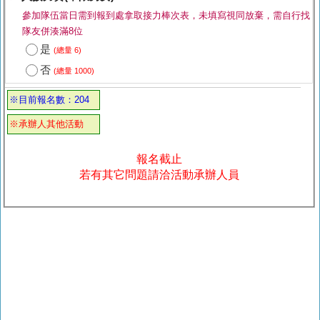
參加隊伍當日需到報到處拿取接力棒次表，未填寫視同放棄，需自行找
隊友併湊滿8位
是
(總量 6)
否
(總量 1000)
※目前報名數：204
※承辦人其他活動
報名截止
若有其它問題請洽活動承辦人員