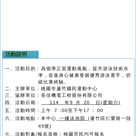
活動說明
一、
活動目的：為倡導正當運動風氣，提升游泳技術水
準，促進身心健康發掘優秀游泳選手，切
磋比賽經驗。
二、
主辦單位：桃園市蘆竹國民運動中心
三、
協辦單位：長佳機電工程股份有限公司
四、
活動日期：
114
年
9
月
20
日
(
星期六
)
五、
活動時間：上午
7 :00
至下午
17 : 00
六、
活動地點：本中心
一樓泳池部
(
蘆竹區仁愛路一段
49
號
)
七、
活動對象
/
報名資格：桃園市民均可報名