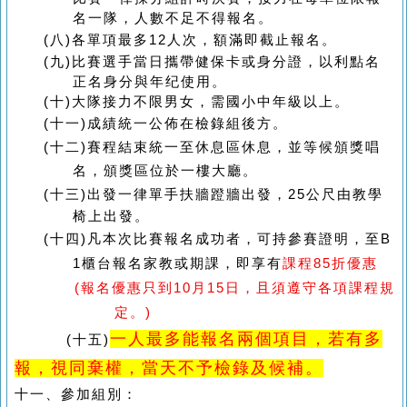
名一隊，人數不足不得報名。
(八)
各單項最多
12
人次，額滿即截止
報名
。
(九)
比賽選手當日攜帶健保卡或身分證，以利點名
正名身分與年纪使用。
(十)
大隊接力不限男女，需國小中年級以上。
(十一)成績
統一公佈在檢錄組後方。
(十二)
賽程結束統一至休息區休息，並等候頒獎唱
名
，頒獎區位於一樓大廳。
(十三)
出發一律單手扶牆蹬牆出發，
25
公尺由教學
椅上出發。
至B
(十四)
凡本次比賽報名成功者，可持參賽證明，
1櫃台報名家教或期課，即享有
課程
85
折優惠
(報名優惠
只到10月15日，且須遵守各項課程規
定。
)
一人最多能報名兩個項目，若有多
(十五)
報，視同棄權，當天不予檢錄及候補。
十一、
參加組別
：