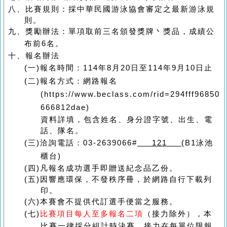
八、
比賽規則：採中華民國游泳協會審定之最新游泳規
則。
九、
獎勵辦法：單項取前三名頒發獎牌丶獎品，成績公
布前
6
名。
十、
報名辦法
(一)
報名時間：
114
年
8
月
20
日至
114
年
9
月
10
日止
(二)
報名方式：網路報名
(https://www.beclass.com/rid=294fff96850
666812dae)
資料詳填，包含姓名、身分證字號、出生、電
話、隊名。
(三)
洽詢電話：
03-2639066#
121
(B1
泳池
櫃台
)
(四)
凡報名成功選手即贈送紀念品乙份。
(五)
因響應環保，不發秩序冊，於網路自行下載列
印。
(六)
本賽會不提供代訂選手便當之服務。
(七)
比賽項目每人至多報名二項
（接力除外），本
比賽一律採分組計時決賽，接力在每單位限報