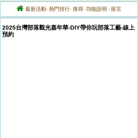
最新活動
熱門排行
搜尋
功能說明
留言
·
·
·
·
2025台灣部落觀光嘉年華-DIY帶你玩部落工藝-線上
預約