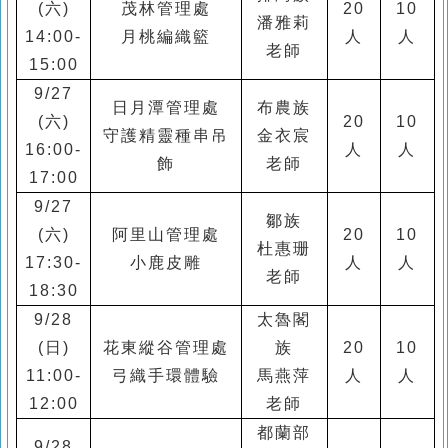
(
六
)
茂林管理處
20
10
潘雅莉
14:00-
月桃編織籃
人
人
老師
15:00
9/27
日月潭管理處
布農族
(
六
)
20
10
守護精靈種串吊
金衣宸
16:00-
人
人
飾
老師
17:00
9/27
鄒族
(
六
)
阿里山管理處
20
10
杜惠珊
17:30-
小鹿皮雕
人
人
老師
18:30
9/28
太魯閣
(
日
)
花東縱谷管理處
族
20
10
11:00-
弓織手環體驗
馬燕萍
人
人
12:00
老師
都蘭部
9/28