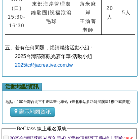
東部海岸管理處
落米麻
(
日
)
20
鑰匙圈
|
祝福滾滾
岸
5
人
15:30-
人
毛球
王渝菁
16:30
老師
五、
若有任何問題，煩請聯絡活動小組：
2025
台灣部落觀光嘉年華
-
活動小組
2025tc@jacreative.com.tw
活動地點資訊
地點：100台灣台北市中正區臺北車站 (臺北車站多功能展演區1樓中庭廣場)
顯示地圖資訊
BeClass 線上報名系統
2025台灣部落觀光嘉年華-DIY帶你玩部落工藝-線上預約
(報名