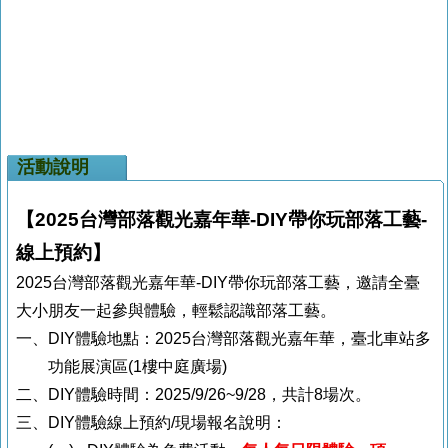
活動說明
【
2025
台灣部落觀光嘉年華
-DIY
帶你玩部落工藝
-
線上預約】
2025
台灣部落觀光嘉年華
-DIY
帶你玩部落工藝，邀請全臺
大小朋友一起參與體驗，輕鬆認識部落工藝。
一、
DIY
體驗地點：
2025
台灣部落觀光嘉年華，臺北車站多
功能展演區
(1
樓中庭廣場
)
二、
DIY
體驗時間：
2025/9/26~9/28
，共計
8
場次。
三、
DIY
體驗線上預約
/
現場報名說明：