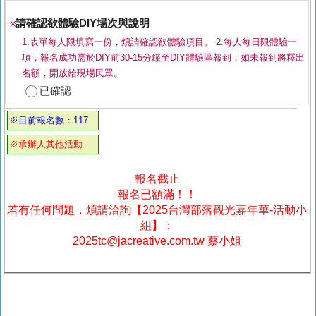
請確認欲體驗DIY場次與說明
※
1.表單每人限填寫一份，煩請確認欲體驗項目。 2.每人每日限體驗一
項，報名成功需於DIY前30-15分鐘至DIY體驗區報到，如未報到將釋出
名額，開放給現場民眾。
已確認
※目前報名數：117
※承辦人其他活動
報名截止
報名已額滿！！
若有任何問題，煩請洽詢【2025台灣部落觀光嘉年華-活動小
組】：
2025tc@jacreative.com.tw 蔡小姐