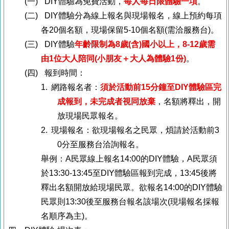
(一)
DIY
體驗為免費活動，
每人每日限體驗一項
。
(二)
DIY
體驗分為線上報名與現場報名，線上預約每項
各
20
個名額，現場保留
5-10
個名額
(
需洽服務台
)
。
(三)
DIY
體驗
年齡限制為
8
歲
(
含
)
國小以上，
8-12
歲需
由
1
位大人陪同
(
小朋友＋大人為體驗
1
份
)
。
(四)
報到時間：
1.
網路報名者：
須於活動前
15
分鐘至
DIY
體驗區完
成報到，未完成者視同放棄
，名額將釋出，開
放現場民眾報名。
2.
現場報名：欲現場報名之民眾，煩請於活動前
3
0
分至服務台洽詢報名。
舉例：
A
民眾線上報名
14:00
的
DIY
體驗，
A
民眾須
於
13:30-13:45
至
DIY
體驗區報到完成，
13:45
後將
釋出名額開放給現場民眾。欲報名
14:00
的
DIY
體驗
民眾則
13:30
後至服務台報名該場次
(
現場報名採報
名順序為主
)
。