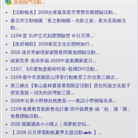
其他熱門活動...
【活動報名】2026台東最美星空導覽音樂體驗活動...
臺北市立動物園「夜之動物園－光影之旅」夜光見面繪活
動...
115年度 SUP立式划槳體驗營 ＠日月潭...
【政府補助】2026泰安文化生態輕旅行...
2026 達谷梵祕境探索暨夜間農遊體驗活動...
碳索世界·嘉倍幸福-2026中嘉集團家庭日...
115/7、8月愛無盡藝術特展~藍晒DIY活動...
115年臺中市原鄉里山淨零行動教育工作坊第三梯次...
第三梯次【泰山森林書屋暑期限定活動】原住民族文化親子
密室逃脫～消失的排灣族三寶...
2026年台東小野柳自然教室——夜訪小野柳報名表...
115年食農教育創新整合計畫-田中鎮農會-福「桂」滿「圓」
食農體驗活動...
2026 萬國通路小小職人｜尋夢航空站...
【 2026 日月潭電動船夏季主題活動🛥️💫 】...