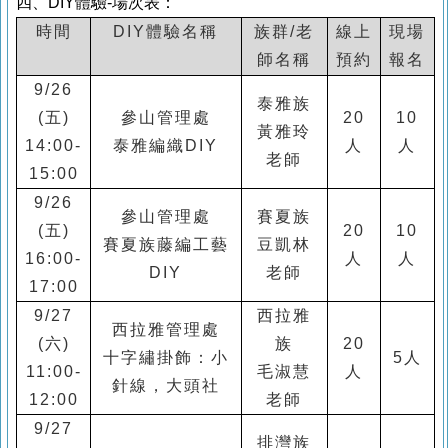
四、
DIY
體驗
-
場次表：
時間
DIY
體驗名稱
族群
/
老
線上
現場
師名稱
預約
報名
9/26
泰雅族
(
五
)
參山管理處
20
10
黃雅玲
14:00-
泰雅編織
DIY
人
人
老師
15:00
9/26
參山管理處
賽夏族
(
五
)
20
10
賽夏族藤編工藝
豆凱林
16:00-
人
人
DIY
老師
17:00
9/27
西拉雅
西拉雅管理處
(
六
)
族
20
十字繡掛飾：小
5
人
11:00-
毛淑慧
人
針線，大頭社
12:00
老師
9/27
排灣族