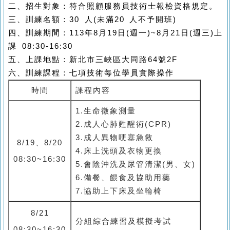
二、招生對象：符合照顧服務員技術士報檢資格規定。
三、訓練名額：30 人(未滿20 人不予開班)
四、訓練期間：113年8月19日(週一)~8月21日(週三)上
課 08:30-16:30
五、上課地點：新北市三峽區大同路64號2F
六、訓練課程：七項技術每位學員實際操作
時間
課程內容
1.
生命徵象測量
2.
成人心肺甦醒術(CPR)
3.
成人異物哽塞急救
8/19
、
8/20
4.
床上洗頭及衣物更換
08:30~16:30
5.
會陰沖洗及尿管清潔(男、女)
6.
備餐、餵食及協助用藥
7.
協助上下床及坐輪椅
8/21
分組綜合練習及模擬考試
08:30~16:30