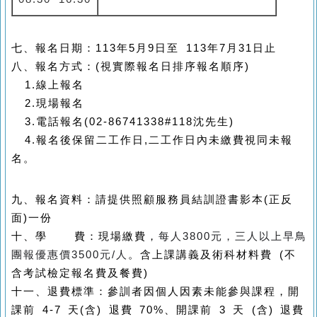
七、報名日期：113年5月9日至 113年7月31日止
八、報名方式：(視實際報名日排序報名順序)
1.線上報名
2.現場報名
3.電話報名(02-86741338#118沈先生)
4.報名後保留二工作日,二工作日內未繳費視同未報
名。
九、報名資料：請提供照顧服務員結訓證書影本(正反
面)一份
十、學 費：現場繳費，
每人3800元，三人以上早鳥
團報優惠價3500元/人
。含上課講義及術科材料費 (不
含考試檢定報名費及餐費)
十一、退費標準：參訓者因個人因素未能參與課程，開
課前 4-7 天(含) 退費 70%、開課前 3 天 (含) 退費