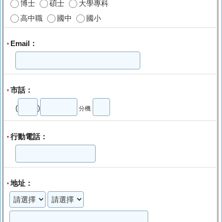
博士
碩士
大學專科
高中職
國中
國小
Email：
*
市話：
*
(
)
分機
行動電話：
*
地址：
*