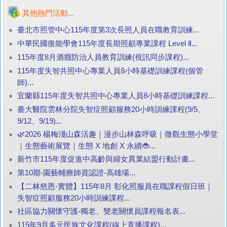
其他熱門活動...
臺北市照管中心115年度第3次長照人員在職教育訓練...
中華民國復能學會115年度長期照顧專業課程 Level Ⅱ...
115年度8月酒癮防治人員教育訓練(視訊同步課程)...
115年度失智共照中心專業人員8小時基礎訓練課程(個管
師)...
宜蘭縣115年度失智共照中心專業人員8小時基礎訓練課程...
臺大醫院雲林分院失智症照顧服務20小時訓練課程(9/5、
9/12、9/19)...
🌿2026 楊梅淺山森活趣｜漫步山林森呼吸｜微觀生態小學堂
｜生態藝術展覽｜生態 X 地創 X 永續🐞...
新竹市115年度促進中高齡與婦女異業結盟行動計畫...
第10期-園藝輔療師資認證-高雄場...
【二林慈恩-實體】115年8月 彰化照服員在職課程假日班｜
失智症照顧服務20小時訓練課程...
社區協力關懷守護-獨老、雙老關懷員課程報名表...
115年9月多元民族文化課程(線上直播課程)...