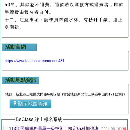
50％、其餘恕不退費。退款若以匯款方式退費者，匯款
手續費由報名者自付。
十二、注意事項：請學員準備水杯、有秒針手錶、連上
身圍裙。
活動官網
https://www.facebook.com/eden481
活動地點資訊
地點：新北市三峽區大同路64號2樓 (實習地點新北市三峽區中山路171號3樓)
顯示地圖資訊
BeClass 線上報名系統
113年照顧服務員單一級技術士檢定術科加強班
(2024-08-19)
(報