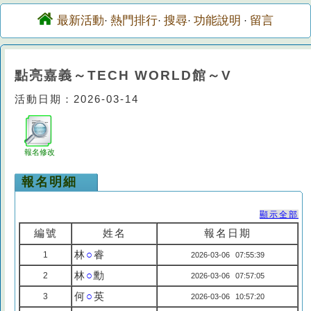
最新活動
熱門排行
搜尋
功能說明
留言
·
·
·
·
點亮嘉義～TECH WORLD館～V
活動日期：2026-03-14
報名修改
報名明細
顯示全部
編號
姓名
報名日期
林
○
睿
1
2026-03-06 07:55:39
林
○
勳
2
2026-03-06 07:57:05
何
○
英
3
2026-03-06 10:57:20