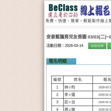
免費、快速、簡單，輕鬆製作線上報
安泰藍鵲育兒友善園 03/03(二)~0
活動日期：2026-03-14
旅遊/玩樂
報名明細
編號
姓名
報
1
林
○
昀
2026-02-1
2
李
○
儀
2026-02-1
3
莊
○
治
2026-02-2
4
周
○
臻
2026-02-2