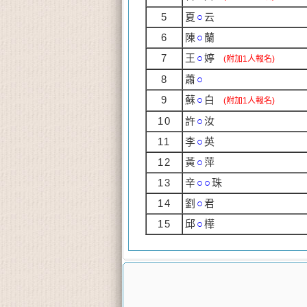
5
夏
○
云
6
陳
○
蘭
7
王
○
婷
(附加1人報名)
8
蕭
○
9
蘇
○
白
(附加1人報名)
10
許
○
汝
11
李
○
英
12
黃
○
萍
13
辛
○○
珠
14
劉
○
君
15
邱
○
樺