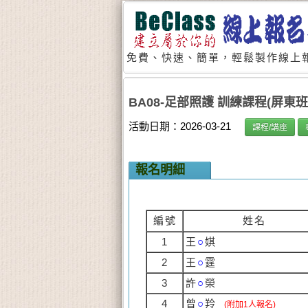
免費、快速、簡單，輕鬆製作線上報
BA08-足部照護 訓練課程(屏東班
活動日期：2026-03-21
課程/講座
報名明細
編號
姓名
1
王
○
娸
2
王
○
霆
3
許
○
榮
4
曾
○
羚
(附加1人報名)