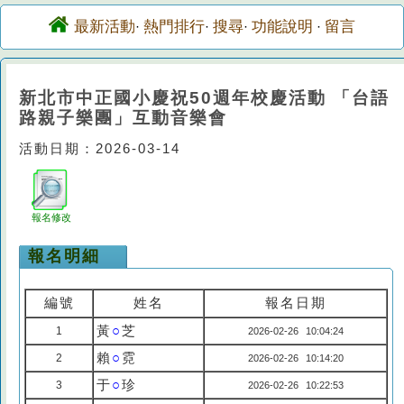
最新活動
熱門排行
搜尋
功能說明
留言
·
·
·
·
新北市中正國小慶祝50週年校慶活動 「台語
路親子樂團」互動音樂會
活動日期：2026-03-14
報名修改
報名明細
編號
姓名
報名日期
黃
○
芝
1
2026-02-26 10:04:24
賴
○
霓
2
2026-02-26 10:14:20
于
○
珍
3
2026-02-26 10:22:53