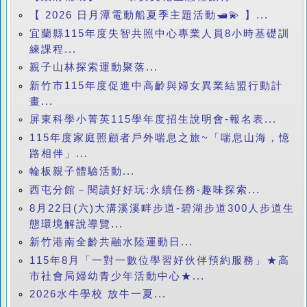
【 2026 日月潭電動船夏季主題活動🛥️💫 】...
宜蘭縣115年度失智共照中心專業人員8小時基礎訓
練課程...
親子山林探索運動聚落...
新竹市115年度促進中高齡與婦女異業結盟行動計
畫...
屏東科學小菁英115學年度招生說明會-報名表...
115年度家庭照顧者戶外喘息之旅~「喘息山海，憶
路相伴」...
輪板親子體驗活動...
西屯分館－閱讀好好玩:永續任務-趣味探索...
8月22日(六)大溝溪溪畔步道-碧湖步道300人步道生
態環境解說導覽...
新竹港南全齡共融水陸運動日...
115年8月「一對一數位學習好伙伴預約服務」★高
市社會局婦幼青少年活動中心★...
2026水牛學校 放牛一夏...