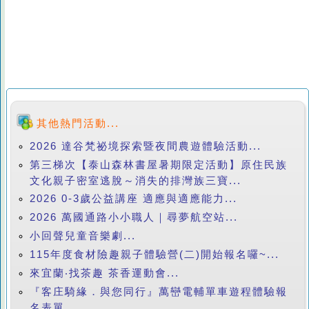
其他熱門活動...
2026 達谷梵祕境探索暨夜間農遊體驗活動...
第三梯次【泰山森林書屋暑期限定活動】原住民族
文化親子密室逃脫～消失的排灣族三寶...
2026 0-3歲公益講座 適應與適應能力...
2026 萬國通路小小職人｜尋夢航空站...
小回聲兒童音樂劇...
115年度食材險趣親子體驗營(二)開始報名囉~...
來宜蘭‧找茶趣 茶香運動會...
『客庄騎緣．與您同行』萬巒電輔單車遊程體驗報
名表單...