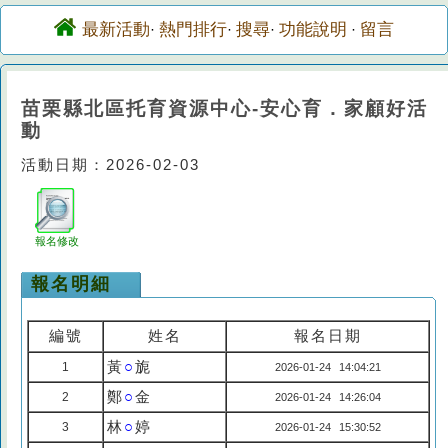
最新活動
熱門排行
搜尋
功能說明
留言
·
·
·
·
苗栗縣北區托育資源中心-安心育．家顧好活
動
活動日期：2026-02-03
報名修改
報名明細
編號
姓名
報名日期
黃
○
旎
1
2026-01-24 14:04:21
鄭
○
金
2
2026-01-24 14:26:04
林
○
婷
3
2026-01-24 15:30:52