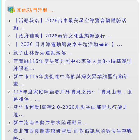
其他熱門活動...
【活動報名】2026台東最美星空導覽音樂體驗活
動...
【政府補助】2026泰安文化生態輕旅行...
【 2026 日月潭電動船夏季主題活動🛥️💫 】...
親子山林探索運動聚落...
宜蘭縣115年度失智共照中心專業人員8小時基礎訓
練課程...
新竹市115年度促進中高齡與婦女異業結盟行動計
畫...
115年度家庭照顧者戶外喘息之旅~「喘息山海，憶
路相伴」...
新竹市運動i臺灣2.0-2026步步香山鄰里共行健走
趣...
新竹港南全齡共融水陸運動日...
臺北市西湖圖書館研習班-面對假訊息的數位生存戰
略...