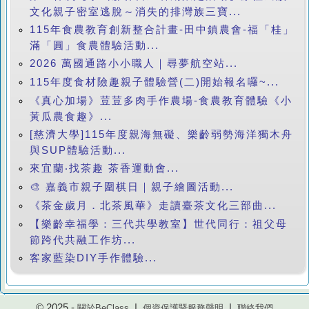
文化親子密室逃脫～消失的排灣族三寶...
115年食農教育創新整合計畫-田中鎮農會-福「桂」
滿「圓」食農體驗活動...
2026 萬國通路小小職人｜尋夢航空站...
115年度食材險趣親子體驗營(二)開始報名囉~...
《真心加場》荳荳多肉手作農場-食農教育體驗《小
黃瓜農食趣》...
[慈濟大學]115年度親海無礙、樂齡弱勢海洋獨木舟
與SUP體驗活動...
來宜蘭‧找茶趣 茶香運動會...
🎨 嘉義市親子圍棋日｜親子繪圖活動...
《茶金歲月．北茶風華》走讀臺茶文化三部曲...
【樂齡幸福學：三代共學教室】世代同行：祖父母
節跨代共融工作坊...
客家藍染DIY手作體驗...
© 2025 -
|
|
關於BeClass
個資保護暨服務聲明
聯絡我們