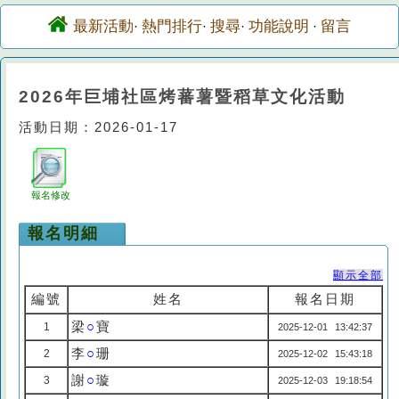
最新活動
熱門排行
搜尋
功能說明
留言
·
·
·
·
2026年巨埔社區烤蕃薯暨稻草文化活動
活動日期：2026-01-17
報名修改
報名明細
顯示全部
編號
姓名
報名日期
梁
○
寶
1
2025-12-01 13:42:37
李
○
珊
2
2025-12-02 15:43:18
謝
○
璇
3
2025-12-03 19:18:54