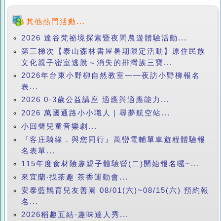
其他熱門活動...
2026 達谷梵祕境探索暨夜間農遊體驗活動...
第三梯次【泰山森林書屋暑期限定活動】原住民族
文化親子密室逃脫～消失的排灣族三寶...
2026年台東小野柳自然教室——夜訪小野柳報名
表...
2026 0-3歲公益講座 適應與適應能力...
2026 萬國通路小小職人｜尋夢航空站...
小回聲兒童音樂劇...
『客庄騎緣．與您同行』萬巒電輔單車遊程體驗報
名表單...
115年度食材險趣親子體驗營(二)開始報名囉~...
來宜蘭‧找茶趣 茶香運動會...
安泰藍鵲育兒友善園 08/01(六)~08/15(六) 預約報
名...
2026稻趣五結-趣味達人秀...