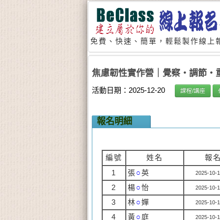
免費、快速、簡單，輕鬆製作線上報
焦慮韌性實作營｜覺察・調節・重塑
活動日期：2025-12-20
課程/講座
報名明細
編號
姓名
報
1
張
○
英
2025-10-1
2
楊
○
怡
2025-10-1
3
林
○
嬋
2025-10-1
4
黃
○
庭
2025-10-1