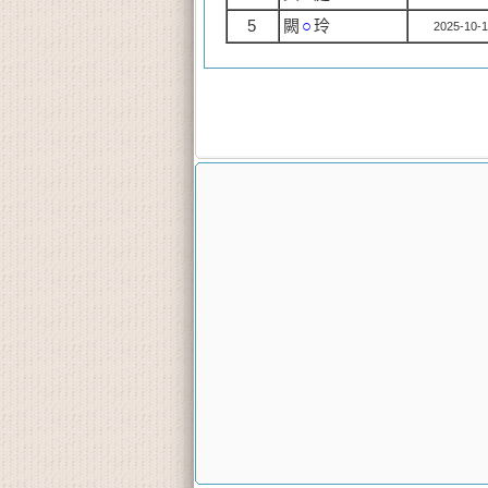
5
闕
○
玲
2025-10-1