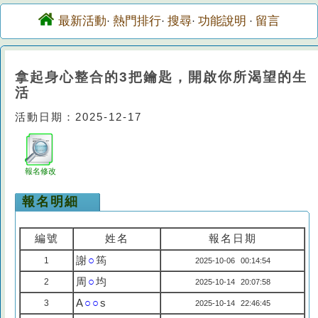
最新活動
熱門排行
搜尋
功能說明
留言
·
·
·
·
拿起身心整合的3把鑰匙，開啟你所渴望的生
活
活動日期：2025-12-17
報名修改
報名明細
編號
姓名
報名日期
謝
○
筠
1
2025-10-06 00:14:54
周
○
均
2
2025-10-14 20:07:58
A
○○
s
3
2025-10-14 22:46:45