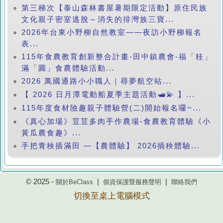
第三梯次【泰山森林書屋暑期限定活動】原住民族
文化親子密室逃脫～消失的排灣族三寶...
2026年台東小野柳自然教室——夜訪小野柳報名
表...
115年食農教育創新整合計畫-田中鎮農會-福「桂」
滿「圓」食農體驗活動...
2026 萬國通路小小職人｜尋夢航空站...
【 2026 日月潭電動船夏季主題活動🛥️💫 】...
115年度食材險趣親子體驗營(二)開始報名囉~...
《真心加場》荳荳多肉手作農場-食農教育體驗《小
黃瓜農食趣》...
手把青秧插滿田 —【農體驗】 2026插秧體驗...
© 2025 -
|
|
關於BeClass
個資保護暨服務聲明
聯絡我們
切換至桌上電腦模式