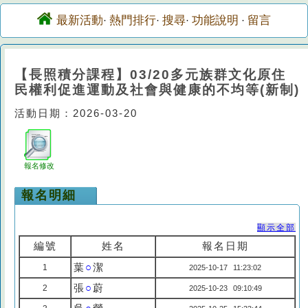
最新活動
熱門排行
搜尋
功能說明
留言
·
·
·
·
【長照積分課程】03/20多元族群文化原住
民權利促進運動及社會與健康的不均等(新制)
活動日期：2026-03-20
報名修改
報名明細
顯示全部
編號
姓名
報名日期
葉
○
潔
1
2025-10-17 11:23:02
張
○
蔚
2
2025-10-23 09:10:49