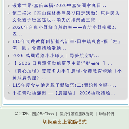
碳索世界·嘉倍幸福-2026中嘉集團家庭日...
第三梯次【泰山森林書屋暑期限定活動】原住民族
文化親子密室逃脫～消失的排灣族三寶...
2026年台東小野柳自然教室——夜訪小野柳報名
表...
115年食農教育創新整合計畫-田中鎮農會-福「桂」
滿「圓」食農體驗活動...
2026 萬國通路小小職人｜尋夢航空站...
【 2026 日月潭電動船夏季主題活動🛥️💫 】...
《真心加場》荳荳多肉手作農場-食農教育體驗《小
黃瓜農食趣》...
115年度食材險趣親子體驗營(二)開始報名囉~...
手把青秧插滿田 —【農體驗】 2026插秧體驗...
© 2025 -
|
|
關於BeClass
個資保護暨服務聲明
聯絡我們
切換至桌上電腦模式