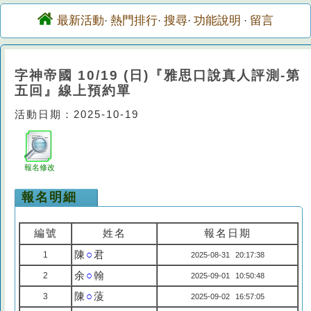
最新活動
熱門排行
搜尋
功能說明
留言
·
·
·
·
字神帝國 10/19 (日)『雅思口說真人評測-第
五回』線上預約單
活動日期：2025-10-19
報名修改
報名明細
編號
姓名
報名日期
陳
○
君
1
2025-08-31 20:17:38
余
○
翰
2
2025-09-01 10:50:48
陳
○
蔆
3
2025-09-02 16:57:05