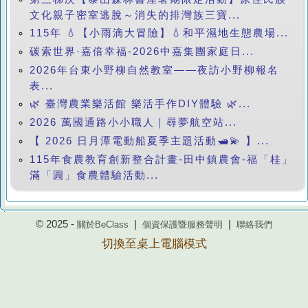
文化親子密室逃脫～消失的排灣族三寶...
115年 💧【小雨滴大冒險】💧和平濕地生態農場...
碳索世界·嘉倍幸福-2026中嘉集團家庭日...
2026年台東小野柳自然教室——夜訪小野柳報名
表...
🌿 臺灣農業樂活館 樂活手作DIY體驗 🌿...
2026 萬國通路小小職人｜尋夢航空站...
【 2026 日月潭電動船夏季主題活動🛥️💫 】...
115年食農教育創新整合計畫-田中鎮農會-福「桂」
滿「圓」食農體驗活動...
© 2025 -
|
|
關於BeClass
個資保護暨服務聲明
聯絡我們
切換至桌上電腦模式