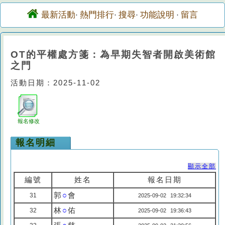
最新活動
熱門排行
搜尋
功能說明
留言
·
·
·
·
OT的平權處方箋：為早期失智者開啟美術館
之門
活動日期：2025-11-02
報名修改
報名明細
顯示全部
編號
姓名
報名日期
郭
○
會
31
2025-09-02 19:32:34
林
○
佑
32
2025-09-02 19:36:43