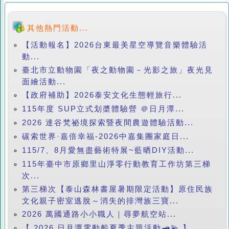
其他熱門活動...
【活動報名】2026台東最美星空導覽音樂體驗活
動...
臺北市立動物園「夜之動物園－光影之旅」夜光見
面繪活動...
【政府補助】2026泰安文化生態輕旅行...
115年度 SUP立式划槳體驗營 ＠日月潭...
2026 達谷梵祕境探索暨夜間農遊體驗活動...
碳索世界·嘉倍幸福-2026中嘉集團家庭日...
115/7、8月愛無盡藝術特展~藍晒DIY活動...
115年臺中市原鄉里山淨零行動教育工作坊第三梯
次...
第三梯次【泰山森林書屋暑期限定活動】原住民族
文化親子密室逃脫～消失的排灣族三寶...
2026 萬國通路小小職人｜尋夢航空站...
【 2026 日月潭電動船夏季主題活動🛥️💫 】...