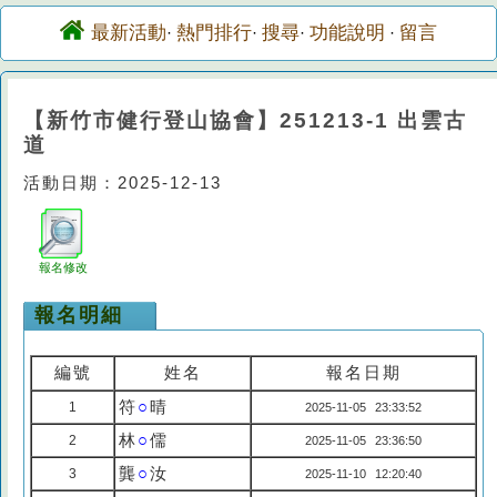
最新活動
熱門排行
搜尋
功能說明
留言
·
·
·
·
【新竹市健行登山協會】251213-1 出雲古
道
活動日期：2025-12-13
報名修改
報名明細
編號
姓名
報名日期
符
○
晴
1
2025-11-05 23:33:52
林
○
儒
2
2025-11-05 23:36:50
龔
○
汝
3
2025-11-10 12:20:40