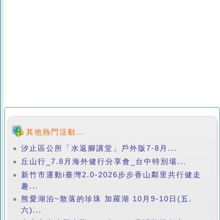
其他熱門活動...
汐止區公所「水返腳講堂」戶外版7-8月...
丘山行_7.8月海外健行分享會_台中特別場...
新竹市運動i臺灣2.0-2026步步香山鄰里共行健走
趣...
熊愛湖泊~散落的珍珠 加羅湖 10月9-10日(五.
六)...