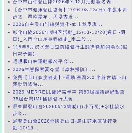
台中市山牛登山隊2026年7-12月活動報名表...
【台中市健康登山協會】2026-08-23(日) 半嶺水圳
步道、翠峰瀑布、天母古道...
2026自主登山訓練與實作-線上秋季班...
彰化山協2026年第4季活動_12/13-12/20(週日~週
日)_入門全山屋長程縱走_南二段...
115年8月浸水營古道前段健行生態導覽加開場次(假
日親子團)...
吧哩嘓山林運動報名平台...
2026生態探索夏令營《蟲林探險》...
免費【卦山森度健走】-運動i臺灣2.0 半線古鎮卦山
運動逍遙遊...
2026 MERRELL健行嘉年華 第80屆團體越野暨第
36屆台灣IML國際健行大會...
屏東縣登山會20260913貓囒山(小百岳)+水社親水
步道...
屏警登山會2026全國登山日-烏山頭水庫健行活
動-10/18...