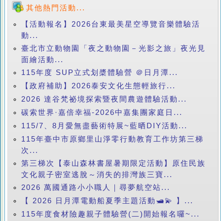
其他熱門活動...
【活動報名】2026台東最美星空導覽音樂體驗活
動...
臺北市立動物園「夜之動物園－光影之旅」夜光見
面繪活動...
115年度 SUP立式划槳體驗營 ＠日月潭...
【政府補助】2026泰安文化生態輕旅行...
2026 達谷梵祕境探索暨夜間農遊體驗活動...
碳索世界·嘉倍幸福-2026中嘉集團家庭日...
115/7、8月愛無盡藝術特展~藍晒DIY活動...
115年臺中市原鄉里山淨零行動教育工作坊第三梯
次...
第三梯次【泰山森林書屋暑期限定活動】原住民族
文化親子密室逃脫～消失的排灣族三寶...
2026 萬國通路小小職人｜尋夢航空站...
【 2026 日月潭電動船夏季主題活動🛥️💫 】...
115年度食材險趣親子體驗營(二)開始報名囉~...