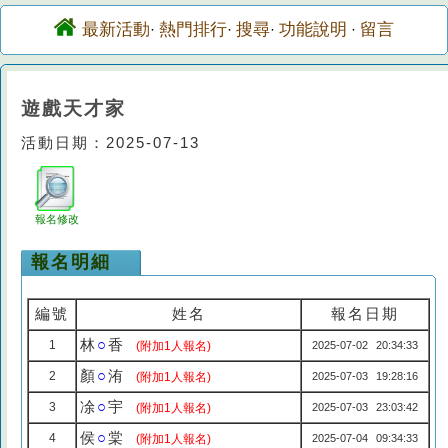
最新活動
熱門排行
搜尋
功能說明
留言
·
·
·
·
遊戲天才家
活動日期：2025-07-13
報名修改
報名明細
編號
姓名
報名日期
林
○
香
1
(附加1人報名)
2025-07-02 20:34:33
顏
○
洧
2
(附加1人報名)
2025-07-03 19:28:16
凃
○
宇
3
(附加1人報名)
2025-07-03 23:03:42
侯
○
棠
4
(附加1人報名)
2025-07-04 09:34:33