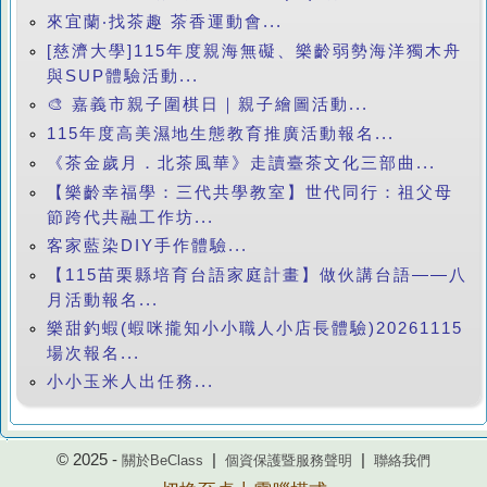
來宜蘭‧找茶趣 茶香運動會...
[慈濟大學]115年度親海無礙、樂齡弱勢海洋獨木舟
與SUP體驗活動...
🎨 嘉義市親子圍棋日｜親子繪圖活動...
115年度高美濕地生態教育推廣活動報名...
《茶金歲月．北茶風華》走讀臺茶文化三部曲...
【樂齡幸福學：三代共學教室】世代同行：祖父母
節跨代共融工作坊...
客家藍染DIY手作體驗...
【115苗栗縣培育台語家庭計畫】做伙講台語——八
月活動報名...
樂甜釣蝦(蝦咪攏知小小職人小店長體驗)20261115
場次報名...
小小玉米人出任務...
© 2025 -
|
|
關於BeClass
個資保護暨服務聲明
聯絡我們