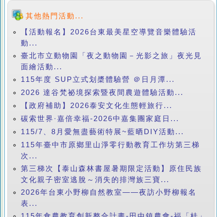
其他熱門活動...
【活動報名】2026台東最美星空導覽音樂體驗活
動...
臺北市立動物園「夜之動物園－光影之旅」夜光見
面繪活動...
115年度 SUP立式划槳體驗營 ＠日月潭...
2026 達谷梵祕境探索暨夜間農遊體驗活動...
【政府補助】2026泰安文化生態輕旅行...
碳索世界·嘉倍幸福-2026中嘉集團家庭日...
115/7、8月愛無盡藝術特展~藍晒DIY活動...
115年臺中市原鄉里山淨零行動教育工作坊第三梯
次...
第三梯次【泰山森林書屋暑期限定活動】原住民族
文化親子密室逃脫～消失的排灣族三寶...
2026年台東小野柳自然教室——夜訪小野柳報名
表...
115年食農教育創新整合計畫-田中鎮農會-福「桂」