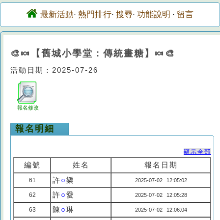
最新活動
熱門排行
搜尋
功能說明
留言
·
·
·
·
🎨🍬【舊城小學堂：傳統畫糖】🍬🎨
活動日期：2025-07-26
報名修改
報名明細
顯示全部
編號
姓名
報名日期
許
○
樂
61
2025-07-02 12:05:02
許
○
愛
62
2025-07-02 12:05:28
陳
○
琳
63
2025-07-02 12:06:04