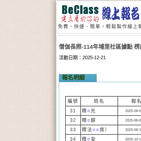
免費、快速、簡單，輕鬆製作線上報
僧伽長照-114年埔里社區據點 楞嚴
活動日期：2025-12-21
報名明細
編號
姓名
報
31
釋
○
光
2025-08-0
32
釋
○
歸
2025-08-0
33
釋法
○○
席）
2025-08-1
34
釋
○
安
2025-10-1