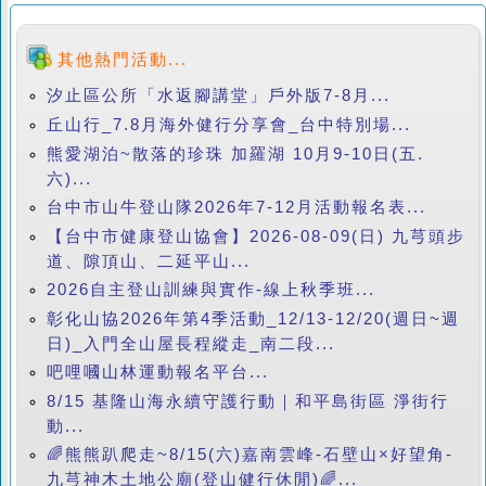
其他熱門活動...
汐止區公所「水返腳講堂」戶外版7-8月...
丘山行_7.8月海外健行分享會_台中特別場...
熊愛湖泊~散落的珍珠 加羅湖 10月9-10日(五.
六)...
台中市山牛登山隊2026年7-12月活動報名表...
【台中市健康登山協會】2026-08-09(日) 九芎頭步
道、隙頂山、二延平山...
2026自主登山訓練與實作-線上秋季班...
彰化山協2026年第4季活動_12/13-12/20(週日~週
日)_入門全山屋長程縱走_南二段...
吧哩嘓山林運動報名平台...
8/15 基隆山海永續守護行動｜和平島街區 淨街行
動...
🌈熊熊趴爬走~8/15(六)嘉南雲峰-石壁山×好望角-
九芎神木土地公廟(登山健行休閒)🌈...