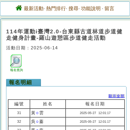
最新活動
熱門排行
搜尋
功能說明
留言
·
·
·
·
114年運動i臺灣2.0-台東縣古道林道步道健
走健身計畫-羅山遊憩區步道健走活動
活動日期：2025-06-14
報名查詢
報名明細
顯示全部
編號
姓名
報名日期
黃
○
雲
31
2025-05-27 12:01:17
吳
○
蓁
32
2025-05-27 12:01:17