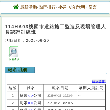
最新活動
熱門排行
搜尋
功能說明
留言
·
·
·
·
114HA03桃園市道路施工監造及現場管理人
員認證訓練班
活動日期：2025-06-20
報名查詢
報名明細
顯示全部
編號
姓名
報名日期
承辦人員註記
桃展
○○
公司
1
2025-04-22 10:22:04
--
明家
○○
公司
2
2025-04-25 09:30:27
--