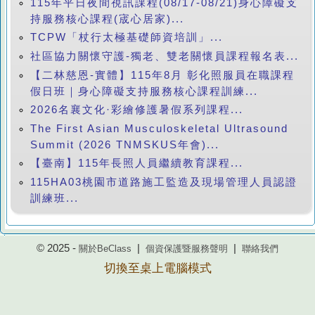
115年平日夜間視訊課程(08/17-08/21)身心障礙支
持服務核心課程(宬心居家)...
TCPW「杖行太極基礎師資培訓」...
社區協力關懷守護-獨老、雙老關懷員課程報名表...
【二林慈恩-實體】115年8月 彰化照服員在職課程
假日班｜身心障礙支持服務核心課程訓練...
2026名襄文化·彩繪修護暑假系列課程...
The First Asian Musculoskeletal Ultrasound
Summit (2026 TNMSKUS年會)...
【臺南】115年長照人員繼續教育課程...
115HA03桃園市道路施工監造及現場管理人員認證
訓練班...
© 2025 -
|
|
關於BeClass
個資保護暨服務聲明
聯絡我們
切換至桌上電腦模式