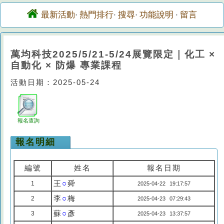
最新活動
熱門排行
搜尋
功能說明
留言
·
·
·
·
萬均科技2025/5/21-5/24展覽限定｜化工 ×
自動化 × 防爆 專業課程
活動日期：2025-05-24
報名查詢
報名明細
編號
姓名
報名日期
王
○
舜
1
2025-04-22 19:17:57
李
○
梅
2
2025-04-23 07:29:43
蘇
○
彥
3
2025-04-23 13:37:57