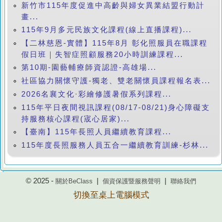
新竹市115年度促進中高齡與婦女異業結盟行動計
畫...
115年9月多元民族文化課程(線上直播課程)...
【二林慈恩-實體】115年8月 彰化照服員在職課程
假日班｜失智症照顧服務20小時訓練課程...
第10期-園藝輔療師資認證-高雄場...
社區協力關懷守護-獨老、雙老關懷員課程報名表...
2026名襄文化·彩繪修護暑假系列課程...
115年平日夜間視訊課程(08/17-08/21)身心障礙支
持服務核心課程(宬心居家)...
【臺南】115年長照人員繼續教育課程...
115年度長照服務人員五合一繼續教育訓練-杉林...
© 2025 -
|
|
關於BeClass
個資保護暨服務聲明
聯絡我們
切換至桌上電腦模式