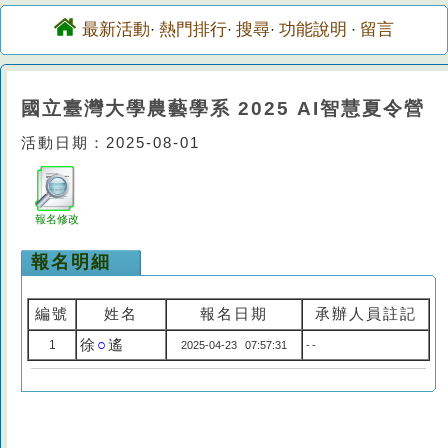
最新活動
熱門排行
搜尋
功能說明
留言
·
·
·
·
國立臺灣大學農藝學系 2025 AI智慧夏令營
活動日期：2025-08-01
報名修改
報名明細
編號
姓名
報名日期
承辦人員註記
徐
○
遙
1
2025-04-23 07:57:31
--