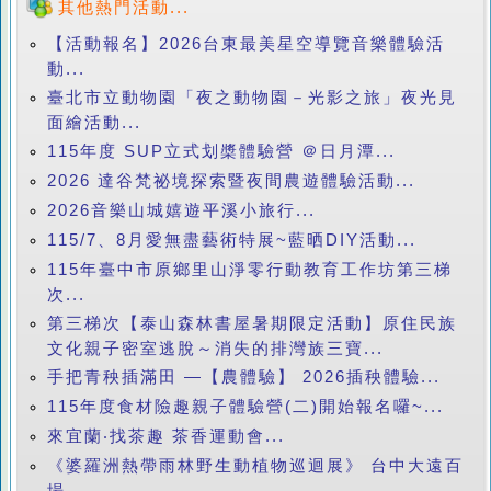
其他熱門活動...
【活動報名】2026台東最美星空導覽音樂體驗活
動...
臺北市立動物園「夜之動物園－光影之旅」夜光見
面繪活動...
115年度 SUP立式划槳體驗營 ＠日月潭...
2026 達谷梵祕境探索暨夜間農遊體驗活動...
2026音樂山城嬉遊平溪小旅行...
115/7、8月愛無盡藝術特展~藍晒DIY活動...
115年臺中市原鄉里山淨零行動教育工作坊第三梯
次...
第三梯次【泰山森林書屋暑期限定活動】原住民族
文化親子密室逃脫～消失的排灣族三寶...
手把青秧插滿田 —【農體驗】 2026插秧體驗...
115年度食材險趣親子體驗營(二)開始報名囉~...
來宜蘭‧找茶趣 茶香運動會...
《婆羅洲熱帶雨林野生動植物巡迴展》 台中大遠百
場...