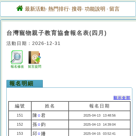
最新活動
熱門排行
搜尋
功能說明
留言
·
·
·
·
台灣寵物親子教育協會報名表(四月)
活動日期：2026-12-31
報名修改
留言提問
報名明細
顯示全部
編號
姓名
報名日期
陳
○
君
151
2025-04-13 13:48:56
孫
○
鈞
152
2025-04-13 14:39:04
邱
○
姍
153
2025-04-15 03:52:41