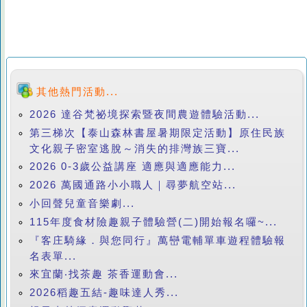
其他熱門活動...
2026 達谷梵祕境探索暨夜間農遊體驗活動...
第三梯次【泰山森林書屋暑期限定活動】原住民族
文化親子密室逃脫～消失的排灣族三寶...
2026 0-3歲公益講座 適應與適應能力...
2026 萬國通路小小職人｜尋夢航空站...
小回聲兒童音樂劇...
115年度食材險趣親子體驗營(二)開始報名囉~...
『客庄騎緣．與您同行』萬巒電輔單車遊程體驗報
名表單...
來宜蘭‧找茶趣 茶香運動會...
2026稻趣五結-趣味達人秀...