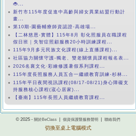
🐞...
新竹市115年度促進中高齡與婦女異業結盟行動計
畫...
第10期-園藝輔療師資認證-高雄場...
【二林慈恩-實體】115年8月 彰化照服員在職課程
假日班｜失智症照顧服務20小時訓練課程...
115年9月多元民族文化課程(線上直播課程)...
社區協力關懷守護-獨老、雙老關懷員課程報名表...
2026名襄文化·彩繪修護暑假系列課程...
115年度長照服務人員五合一繼續教育訓練-杉林...
115年平日夜間視訊課程(08/17-08/21)身心障礙支
持服務核心課程(宬心居家)...
【臺南】115年長照人員繼續教育課程...
© 2025 -
|
|
關於BeClass
個資保護暨服務聲明
聯絡我們
切換至桌上電腦模式