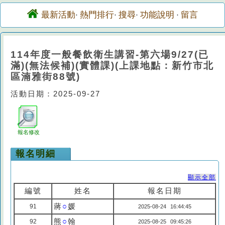
最新活動
熱門排行
搜尋
功能說明
留言
·
·
·
·
114年度一般餐飲衛生講習-第六場9/27(已
滿)(無法候補)(實體課)(上課地點：新竹市北
區湳雅街88號)
活動日期：2025-09-27
報名修改
報名明細
顯示全部
編號
姓名
報名日期
蔣
○
媛
91
2025-08-24 16:44:45
熊
○
翰
92
2025-08-25 09:45:26