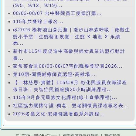
(9/5、9/12、9/19)...
08/03-08/07 台中醫院員工便當訂購...
115年共餐線上報名...
🌿2026 楊梅淺山森活趣｜漫步山林森呼吸｜微觀生
態小學堂｜生態藝術展覽｜生態 X 地創 X 永續
🐞...
新竹市115年度促進中高齡與婦女異業結盟行動計
畫...
家常菜食堂08/03-08/07宅配晚餐登記表2026...
第10期-園藝輔療師資認證-高雄場...
【二林慈恩-實體】115年8月 彰化照服員在職課程
假日班｜失智症照顧服務20小時訓練課程...
115年9月多元民族文化課程(線上直播課程)...
社區協力關懷守護-獨老、雙老關懷員課程報名表...
2026名襄文化·彩繪修護暑假系列課程...
© 2025 -
|
|
關於BeClass
個資保護暨服務聲明
聯絡我們