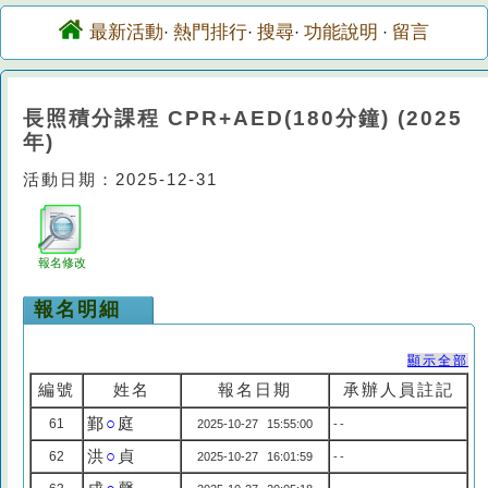
最新活動
熱門排行
搜尋
功能說明
留言
·
·
·
·
長照積分課程 CPR+AED(180分鐘) (2025
年)
活動日期：2025-12-31
報名修改
報名明細
顯示全部
編號
姓名
報名日期
承辦人員註記
鄞
○
庭
61
2025-10-27 15:55:00
--
洪
○
貞
62
2025-10-27 16:01:59
--