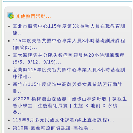
其他熱門活動...
臺北市照管中心115年度第3次長照人員在職教育訓
練...
115年度失智共照中心專業人員8小時基礎訓練課程
(個管師)...
臺大醫院雲林分院失智症照顧服務20小時訓練課程
(9/5、9/12、9/19)...
宜蘭縣115年度失智共照中心專業人員8小時基礎訓
練課程...
新竹市115年度促進中高齡與婦女異業結盟行動計
畫...
🌿2026 楊梅淺山森活趣｜漫步山林森呼吸｜微觀生
態小學堂｜生態藝術展覽｜生態 X 地創 X 永續
🐞...
115年9月多元民族文化課程(線上直播課程)...
第10期-園藝輔療師資認證-高雄場...