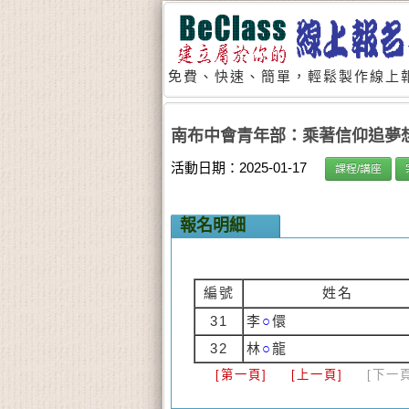
免費、快速、簡單，輕鬆製作線上報
南布中會青年部：乘著信仰追夢
活動日期：2025-01-17
課程/講座
報名明細
編號
姓名
31
李
○
儇
32
林
○
龍
[第一頁]
[上一頁]
[下一頁