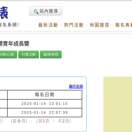
站內搜尋
名系統!
最新活動
·
熱門活動
·
地圖搜尋
·
報名表
想青年成長營
宗教/心靈
付費活動
暑期/寒假
顯示全部
報名日期
2025-01-14 22:01:15
2025-01-14 22:07:39
]
[最後頁]
[第
2
頁 / 共
2
頁]