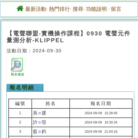
最新活動
熱門排行
搜尋
功能說明
留言
·
·
·
·
【電聲聯盟-實機操作課程】0930 電聲元件
量測分析-KLIPPEL
活動日期：2024-09-30
報名修改
報名明細
編號
姓名
報名日期
吳
○
瑗
1
2024-09-09 15:28:45
許
○
瑄
2
2024-09-09 16:30:34
藍
○
鈞
3
2024-09-09 21:04:16