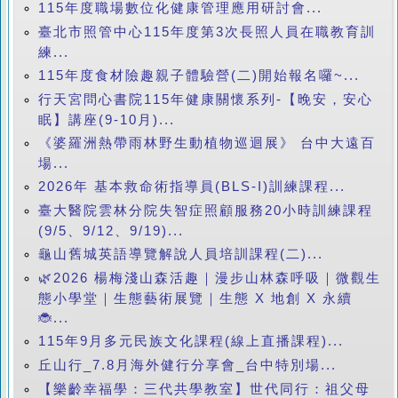
115年度職場數位化健康管理應用研討會...
臺北市照管中心115年度第3次長照人員在職教育訓
練...
115年度食材險趣親子體驗營(二)開始報名囉~...
行天宮問心書院115年健康關懷系列-【晚安，安心
眠】講座(9-10月)...
《婆羅洲熱帶雨林野生動植物巡迴展》 台中大遠百
場...
2026年 基本救命術指導員(BLS-I)訓練課程...
臺大醫院雲林分院失智症照顧服務20小時訓練課程
(9/5、9/12、9/19)...
龜山舊城英語導覽解說人員培訓課程(二)...
🌿2026 楊梅淺山森活趣｜漫步山林森呼吸｜微觀生
態小學堂｜生態藝術展覽｜生態 X 地創 X 永續
🐞...
115年9月多元民族文化課程(線上直播課程)...
丘山行_7.8月海外健行分享會_台中特別場...
【樂齡幸福學：三代共學教室】世代同行：祖父母