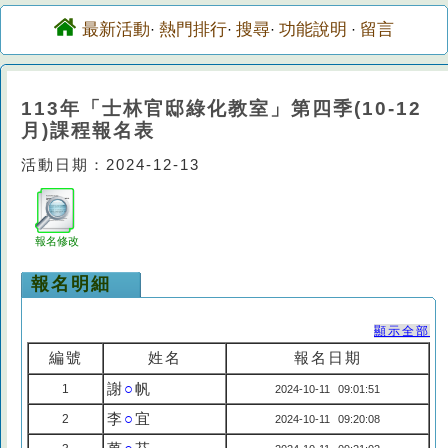
最新活動
熱門排行
搜尋
功能說明
留言
·
·
·
·
113年「士林官邸綠化教室」第四季(10-12
月)課程報名表
活動日期：2024-12-13
報名修改
報名明細
顯示全部
編號
姓名
報名日期
謝
○
帆
1
2024-10-11 09:01:51
李
○
宜
2
2024-10-11 09:20:08