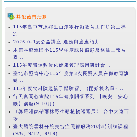
其他熱門活動...
115年臺中市原鄉里山淨零行動教育工作坊第三梯
次...
2026 0-3歲公益講座 適應與適應能力...
永康區龍潭國小115學年度課後照顧服務線上報名
表...
115年度職場數位化健康管理應用研討會...
臺北市照管中心115年度第3次長照人員在職教育訓
練...
115年度食材險趣親子體驗營(二)開始報名囉~...
行天宮問心書院115年健康關懷系列-【晚安，安心
眠】講座(9-10月)...
《婆羅洲熱帶雨林野生動植物巡迴展》 台中大遠百
場...
臺大醫院雲林分院失智症照顧服務20小時訓練課程
(9/5、9/12、9/19)...