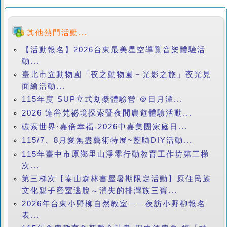
其他熱門活動...
【活動報名】2026台東最美星空導覽音樂體驗活
動...
臺北市立動物園「夜之動物園－光影之旅」夜光見
面繪活動...
115年度 SUP立式划槳體驗營 ＠日月潭...
2026 達谷梵祕境探索暨夜間農遊體驗活動...
碳索世界·嘉倍幸福-2026中嘉集團家庭日...
115/7、8月愛無盡藝術特展~藍晒DIY活動...
115年臺中市原鄉里山淨零行動教育工作坊第三梯
次...
第三梯次【泰山森林書屋暑期限定活動】原住民族
文化親子密室逃脫～消失的排灣族三寶...
2026年台東小野柳自然教室——夜訪小野柳報名
表...