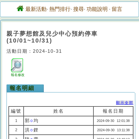
最新活動
熱門排行
搜尋
功能說明
留言
·
·
·
·
親子夢想館及兒少中心預約停車
(10/01~10/31)
活動日期：2024-10-31
報名修改
報名明細
顯示全部
編號
姓名
報名日期
郭
○
均
1
2024-09-30 12:01:38
洪
○
鋰
2
2024-09-30 13:11:38