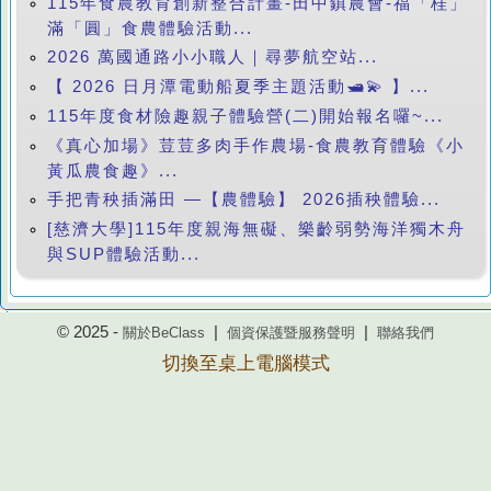
115年食農教育創新整合計畫-田中鎮農會-福「桂」
滿「圓」食農體驗活動...
2026 萬國通路小小職人｜尋夢航空站...
【 2026 日月潭電動船夏季主題活動🛥️💫 】...
115年度食材險趣親子體驗營(二)開始報名囉~...
《真心加場》荳荳多肉手作農場-食農教育體驗《小
黃瓜農食趣》...
手把青秧插滿田 —【農體驗】 2026插秧體驗...
[慈濟大學]115年度親海無礙、樂齡弱勢海洋獨木舟
與SUP體驗活動...
© 2025 -
|
|
關於BeClass
個資保護暨服務聲明
聯絡我們
切換至桌上電腦模式