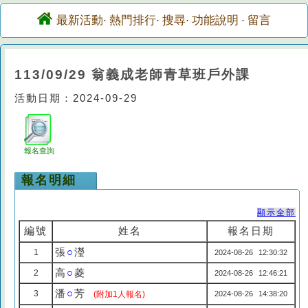
最新活動
熱門排行
搜尋
功能說明
留言
·
·
·
·
113/09/29 翁義成老師青草班戶外課
活動日期：2024-09-29
報名查詢
報名明細
顯示全部
編號
姓名
報名日期
張
○
瀅
1
2024-08-26 12:30:32
高
○
菱
2
2024-08-26 12:46:21
潘
○
芳
3
(附加1人報名)
2024-08-26 14:38:20