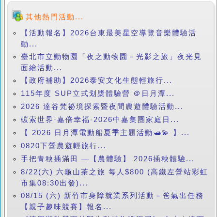
其他熱門活動...
【活動報名】2026台東最美星空導覽音樂體驗活
動...
臺北市立動物園「夜之動物園－光影之旅」夜光見
面繪活動...
【政府補助】2026泰安文化生態輕旅行...
115年度 SUP立式划槳體驗營 ＠日月潭...
2026 達谷梵祕境探索暨夜間農遊體驗活動...
碳索世界·嘉倍幸福-2026中嘉集團家庭日...
【 2026 日月潭電動船夏季主題活動🛥️💫 】...
0820下營農遊輕旅行...
手把青秧插滿田 —【農體驗】 2026插秧體驗...
8/22(六) 六龜山茶之旅 每人$800 (高鐵左營站彩虹
市集08:30出發)...
08/15 (六) 新竹市身障就業系列活動－爸氣出任務
【親子趣味競賽】報名...