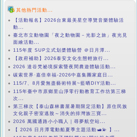
其他熱門活動...
【活動報名】2026台東最美星空導覽音樂體驗活
動...
臺北市立動物園「夜之動物園－光影之旅」夜光見
面繪活動...
115年度 SUP立式划槳體驗營 ＠日月潭...
【政府補助】2026泰安文化生態輕旅行...
2026 達谷梵祕境探索暨夜間農遊體驗活動...
碳索世界·嘉倍幸福-2026中嘉集團家庭日...
115/7、8月愛無盡藝術特展~藍晒DIY活動...
115年臺中市原鄉里山淨零行動教育工作坊第三梯
次...
第三梯次【泰山森林書屋暑期限定活動】原住民族
文化親子密室逃脫～消失的排灣族三寶...
2026 萬國通路小小職人｜尋夢航空站...
【 2026 日月潭電動船夏季主題活動🛥️💫 】...