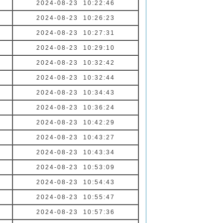
2024-08-23 10:22:46
2024-08-23 10:26:23
2024-08-23 10:27:31
2024-08-23 10:29:10
2024-08-23 10:32:42
2024-08-23 10:32:44
2024-08-23 10:34:43
2024-08-23 10:36:24
2024-08-23 10:42:29
2024-08-23 10:43:27
2024-08-23 10:43:34
2024-08-23 10:53:09
2024-08-23 10:54:43
2024-08-23 10:55:47
2024-08-23 10:57:36