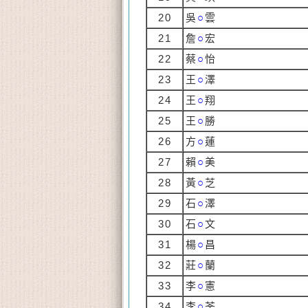
20
吳
○
雲
21
詹
○
宏
22
蔡
○
怡
23
王
○
澤
24
王
○
翔
25
王
○
勝
26
方
○
蓮
27
賴
○
美
28
黃
○
芝
29
石
○
澤
30
石
○
文
31
楊
○
昌
32
莊
○
蘭
33
李
○
憲
34
李
○
荃