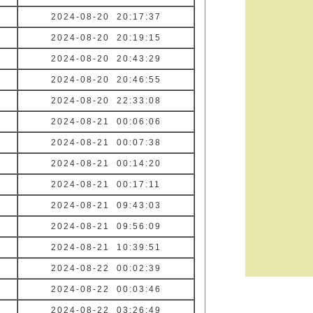
2024-08-20 20:17:37
2024-08-20 20:19:15
2024-08-20 20:43:29
2024-08-20 20:46:55
2024-08-20 22:33:08
2024-08-21 00:06:06
2024-08-21 00:07:38
2024-08-21 00:14:20
2024-08-21 00:17:11
2024-08-21 09:43:03
2024-08-21 09:56:09
2024-08-21 10:39:51
2024-08-22 00:02:39
2024-08-22 00:03:46
2024-08-22 03:26:49