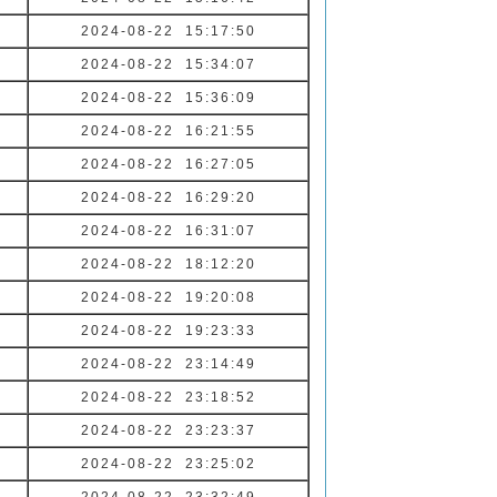
2024-08-22 15:17:50
2024-08-22 15:34:07
2024-08-22 15:36:09
2024-08-22 16:21:55
2024-08-22 16:27:05
2024-08-22 16:29:20
2024-08-22 16:31:07
2024-08-22 18:12:20
2024-08-22 19:20:08
2024-08-22 19:23:33
2024-08-22 23:14:49
2024-08-22 23:18:52
2024-08-22 23:23:37
2024-08-22 23:25:02