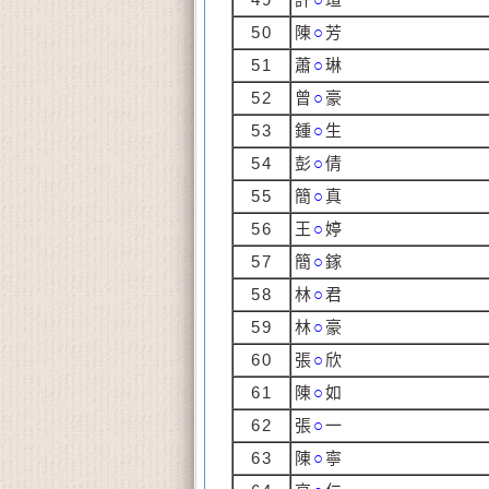
50
陳
○
芳
51
蕭
○
琳
52
曾
○
豪
53
鍾
○
生
54
彭
○
倩
55
簡
○
真
56
王
○
婷
57
簡
○
鎵
58
林
○
君
59
林
○
豪
60
張
○
欣
61
陳
○
如
62
張
○
一
63
陳
○
寧