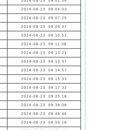
2024-08-23 09:02:36
2024-08-23 09:04:03
2024-08-23 09:07:25
2024-08-23 09:09:37
2024-08-23 09:10:51
2024-08-23 09:11:36
2024-08-23 09:13:21
2024-08-23 09:13:37
2024-08-23 09:14:57
2024-08-23 09:15:33
2024-08-23 09:17:32
2024-08-23 09:25:18
2024-08-23 09:39:08
2024-08-23 09:48:46
2024-08-23 09:50:18